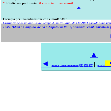
*
L'indirizzo per l'invio :
il vostro indirizzo
e-mail
▲
Esempio
per una ordinazione con
e-mail/ SMS
:
Ordinazione di un analisi del tempo
A
, in
I
taliano,
da
Ott 2001
pseudonimo
ves
1955, 16h30
a
Campino vicino a Napoli
/ in
I
talia
,
domanda:
cambiamento di pro
▲
◄
|
autore, insegnamento (DE, EN, FR)
posizioni a
(Otto Kayser, OttoKa
KayserOtto, kosmogen, co