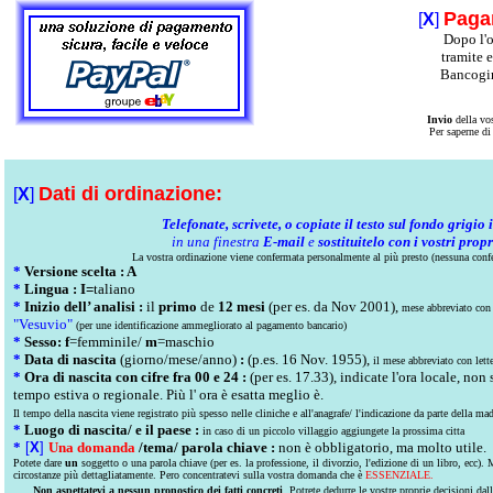
Pag
[
X
]
Dopo l'o
tramite 
Bancogir
Invio
della vo
Per saperne di
Dati di ordinazione:
[
X
]
Telefonate, scrivete, o copiate il testo sul fondo grigio 
in una finestra
E-mail
e
sostituitelo con i vostri propr
La vostra ordinazione viene confermata personalmente al più presto (nessuna conf
*
Versione scelta : A
*
Lingua : I=
taliano
*
Inizio dell’ analisi :
il
primo
de
12 mesi
(per es. da Nov 2001),
mese abbreviato con 
"Vesuvio"
(per une identificazione ammegliorato al pagamento bancario)
*
Sesso: f
=femminile/
m
=maschio
*
Data di nascita
(giorno/mese/anno)
:
(p.es. 16 Nov. 1955),
il mese abbreviato con lett
*
Ora di nascita con cifre fra 00 e 24 :
(per es. 17.33), indicate l'ora locale, non
tempo estiva o regionale. Più l' ora è esatta meglio è.
Il tempo della nascita viene registrato più spesso nelle cliniche e all'anagrafe/ l'indicazione da parte della mad
*
Luogo di nascita/ e il paese :
in caso di un piccolo villaggio aggiungete la prossima citta
*
[
X
]
Una domanda
/tema/ parola chiave :
non è obbligatorio, ma molto utile.
Potete dare
un
soggetto o una parola chiave (per es. la professione, il divorzio, l'edizione di un libro, ecc).
circostanze più dettagliatamente. Pero concentratevi sulla vostra domanda che è
ESSENZIALE.
Non aspettatevi a nessun pronostico dei fatti concreti
. Potrete dedurre le vostre proprie decisioni dal