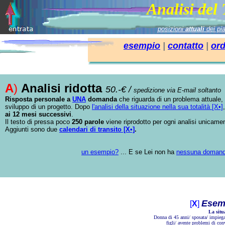
Analisi del
posizioni
attuali
dei pi
esempio
|
contatto
|
ord
A
)
Analisi ridotta
50.-€ /
spedizione via E-mail soltanto
Risposta personale a
UNA
domanda
che riguarda di un problema attuale, o
sviluppo di un progetto. Dopo
l'analisi della situazione nella sua totalità [X•]
ai 12 mesi successivi
.
Il testo di pressa poco
250 parole
viene riprodotto per ogni analisi unicame
Aggiunti sono due
calendari di transito [X•]
.
un esempio?
... E se Lei non ha
nessuna domand
Esem
[
X
]
La situ
Donna di 45 anni/ sposata/ impiega
figli/ avente problemi di con