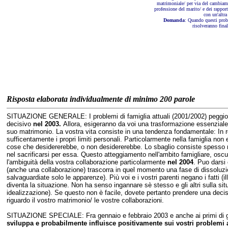
matrimoniale/ per via del cambiam
professione del marito/ e dei rapport
con un'altra
Domanda
: Quando questi prob
risolveranno fina
Risposta elaborata individualmente di minimo 200 parole
SITUAZIONE GENERALE: I problemi di famiglia attuali (2001/2002) peggio
decisivo
nel 2003.
Allora, esigeranno da voi una trasformazione essenziale 
suo matrimonio. La vostra vita consiste in una tendenza fondamentale: In re
sufficentamente i propri limiti personali. Particolarmente nella famiglia non
cose che desidererebbe, o non desidererebbe. Lo sbaglio consiste spesso nel
nel sacrificarsi per essa. Questo atteggiamento nell'ambito famigliare, osc
l'ambiguità della vostra collaborazione particolarmente
nel 2004
. Puo darsi
(anche una collaborazione) trascorra in quel momento una fase di dissoluzi
salvaguardiate solo le apparenze). Più voi e i vostri parenti negano i fatti (i
diventa la situazione. Non ha senso ingannare sè stesso e gli altri sulla sit
idealizzazione). Se questo non è facile, dovete pertanto prendere una decisi
riguardo il vostro matrimonio/ le vostre collaborazioni.
SITUAZIONE SPECIALE: Fra gennaio e febbraio 2003 e anche ai primi di 
sviluppa e probabilmente influisce positivamente sui vostri problemi 