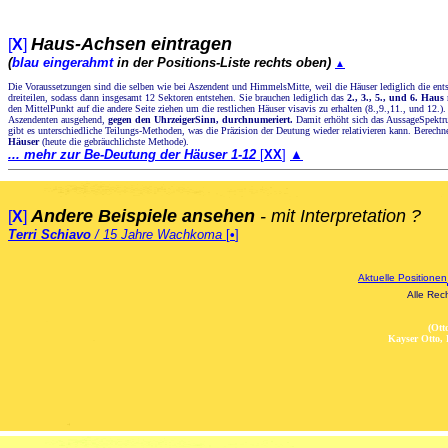
Haus-Achsen eintragen
[
X
]
(
blau eingerahmt
in der Positions-Liste rechts oben)
▲
Die Voraussetzungen sind die selben wie bei Aszendent und HimmelsMitte, weil die Häuser lediglich die ent
dreiteilen, sodass dann insgesamt 12 Sektoren entstehen. Sie brauchen lediglich das
2., 3., 5., und 6. Haus
den MittelPunkt auf die andere Seite ziehen um die restlichen Häuser visavis zu erhalten (8.,9.,11., und 12
Aszendenten ausgehend,
gegen den UhrzeigerSinn, durchnumeriert.
Damit erhöht sich das AussageSpektr
gibt es unterschiedliche Teilungs-Methoden, was die Präzision der Deutung wieder relativieren kann. Berech
Häuser
(heute die gebräuchlichste Methode).
... mehr zur Be-Deutung der Häuser 1-12
[
XX
]
▲
Andere Beispiele ansehen
- mit Interpretation ?
[
X
]
Terri Schiavo
/ 15 Jahre Wachkoma
[
•
]
Aktuelle Positionen
Alle Rec
(Ott
Kayser Otto,