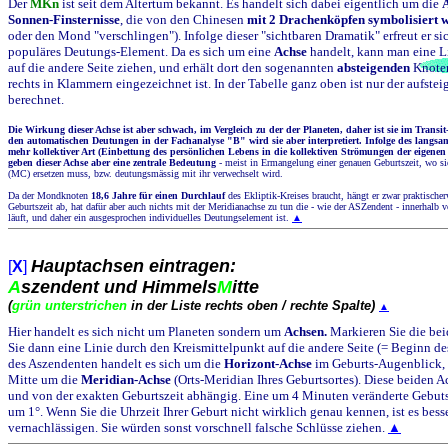
Der
MKn
ist seit dem Altertum bekannt. Es handelt sich dabei eigentlich um die
Sonnen-Finsternisse
, die von den Chinesen
mit 2 Drachenköpfen symbolisiert 
oder den Mond "verschlingen"). Infolge dieser "sichtbaren Dramatik" erfreut er sich 
populäres Deutungs-Element. Da es sich um eine
Achse
handelt, kann man eine L
auf die andere Seite ziehen, und erhält dort den sogenannten
absteigenden
Knoten
rechts in Klammern eingezeichnet ist. In der Tabelle ganz oben ist nur der aufst
berechnet.
Die Wirkung dieser Achse ist aber schwach, im Vergleich zu der der Planeten, daher ist sie im Transit-
den automatischen Deutungen in der Fachanalyse "B" wird sie aber interpretiert. Infolge des langs
mehr kollektiver Art (Einbettung des persönlichen Lebens in die kollektiven Strömungen der eigene
geben dieser Achse aber eine zentrale Bedeutung
- meist in Ermangelung einer genauen Geburtszeit, wo s
(MC) ersetzen muss, bzw. deutungsmässig mit ihr verwechselt wird.
Da der Mondknoten
18,6 Jahre für einen Durchlauf
des Ekliptik-Kreises braucht, hängt er zwar praktische
Geburtszeit ab, hat dafür aber auch nichts mit der Meridianachse zu tun die - wie der ASZendent - innerhalb 
läuft, und daher ein ausgesprochen individuelles Deutungselement ist.
▲
Hauptachsen eintragen:
[
X
]
A
szendent und Himmels
M
itte
(
grün unterstrichen
in der Liste rechts oben / rechte Spalte)
▲
Hier handelt es sich nicht um Planeten sondern um
Achsen.
Markieren Sie die be
Sie dann eine Linie durch den Kreismittelpunkt auf die andere Seite (= Beginn d
des Aszendenten handelt es sich um die
Horizont-Achse
im Geburts-Augenblick, 
Mitte um die
Meridian-Achse
(Orts-Meridian Ihres Geburtsortes). Diese beiden 
und von der exakten Geburtszeit abhängig. Eine um 4 Minuten veränderte Gebuts
um 1°. Wenn Sie die Uhrzeit Ihrer Geburt nicht wirklich genau kennen, ist es bess
vernachlässigen. Sie würden sonst vorschnell falsche Schlüsse ziehen.
▲