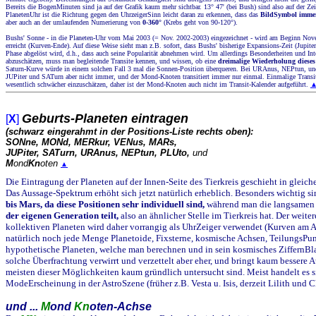
Bereits die BogenMinuten sind ja auf der Grafik kaum mehr sichtbar. 13° 47' (bei Bush) sind also auf der Zei
PlanetenUhr ist die Richtung gegen den UhrzeigerSinn leicht daran zu erkennen, dass das
BildSymbol imme
aber auch an der umlaufenden Numerierung von
0-360°
(Krebs geht von 90-120°).
Bushs' Sonne - in die Planeten-Uhr vom Mai 2003 (= Nov. 2002-2003) eingezeichnet - wird am Beginn Nov
erreicht (Kurven-Ende). Auf diese Weise sieht man z.B. sofort, dass Bushs' bisherige Expansions-Zeit (Jupite
Phase abgelöst wird, d.h., dass auch seine Popularität abnehmen wird. Um allerdings Besonderheiten und Int
abzuschätzen, muss man begleitende Transite kennen, und wissen, ob eine
dreimalige Wiederholung dieses
Saturn-Kurve würde in einem solchen Fall 3 mal die Sonnen-Position überqueren. Bei URAnus, NEPtun, und 
JUPiter und SATurn aber nicht immer, und der Mond-Knoten transitiert immer nur einmal. Einmalige Transit
wesentlich schwächer einzuschätzen, daher ist der Mond-Knoten auch nicht im Transit-Kalender aufgeführt.
Geburts-Planeten eintragen
[
X
]
(
schwarz
eingerahmt in der Positions-Liste rechts oben):
SONne, MONd, MERkur, VENus, MARs,
JUPiter, SATurn, URAnus, NEPtun, PLUto,
und
M
ond
Kn
oten
▲
Die Eintragung der Planeten auf der Innen-Seite des Tierkreis geschieht in gleich
Das Aussage-Spektrum erhöht sich jetzt natürlich erheblich. Besonders wichtig si
bis Mars, da diese Positionen sehr individuell sind,
während man die langsamen
der eigenen Generation teilt,
also an ähnlicher Stelle im Tierkreis hat. Der weite
kollektiven Planeten wird daher vorrangig als UhrZeiger verwendet (Kurven am A
natürlich noch jede Menge Planetoide, Fixsterne, kosmische Achsen, TeilungsPu
hypothetische Planeten, welche man berechnen und in sein kosmisches ZiffernBla
solche Überfrachtung verwirrt und verzettelt aber eher, und bringt kaum bessere 
meisten dieser Möglichkeiten kaum gründlich untersucht sind. Meist handelt es s
ModeErscheinung in der AstroSzene (früher z.B. Vesta u. Isis, derzeit Lilith und C
und ...
M
ond
Kn
oten-Achse