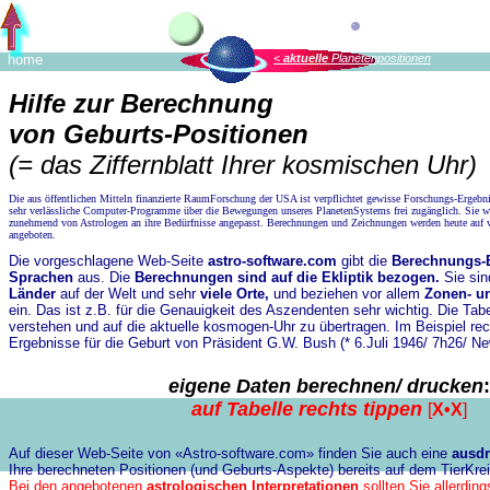
home
<
aktuelle
Planetenpositionen
Hilfe zur Berechnung
von Geburts-Positionen
(= das Ziffernblatt Ihrer kosmischen Uhr)
Die aus öffentlichen Mitteln finanzierte RaumForschung der USA ist verpflichtet gewisse Forschungs-Ergebni
sehr verlässliche Computer-Programme über die Bewegungen unseres PlanetenSystems frei zugänglich. Sie wu
zunehmend von Astrologen an ihre Bedürfnisse angepasst. Berechnungen und Zeichnungen werden heute auf
angeboten.
Die vorgeschlagene Web-Seite
astro-software.com
gibt die
Berechnungs-E
Sprachen
aus. Die
Berechnungen sind auf die Ekliptik bezogen.
Sie si
Länder
auf der Welt und sehr
viele Orte,
und beziehen vor allem
Zonen- u
ein. Das ist z.B. für die Genauigkeit des Aszendenten sehr wichtig. Die Tabe
verstehen und auf die aktuelle kosmogen-Uhr zu übertragen. Im Beispiel rec
Ergebnisse für die Geburt von Präsident G.W. Bush (* 6.Juli 1946/ 7h26/ N
eigene Daten berechnen/ drucken
:
auf Tabelle rechts tippen
[
X•X
]
Auf dieser Web-Seite von «Astro-software.com» finden Sie auch eine
ausd
Ihre berechneten Positionen (und Geburts-Aspekte) bereits auf dem TierKrei
Bei den angebotenen
astrologischen Interpretationen
sollten Sie allerdin