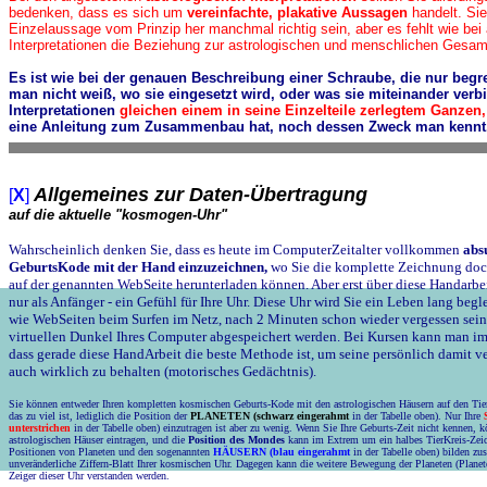
bedenken, dass es sich um
vereinfachte, plakative Aussagen
handelt. Si
Einzelaussage vom Prinzip her manchmal richtig sein, aber es fehlt wie bei
Interpretationen die Beziehung zur astrologischen und menschlichen Gesamt
Es ist wie bei der genauen Beschreibung einer Schraube, die nur begre
man nicht weiß, wo sie eingesetzt wird, oder was sie miteinander verb
Interpretationen
gleichen einem in seine Einzelteile zerlegtem Ganzen
eine Anleitung zum Zusammenbau hat, noch dessen Zweck man kenn
Allgemeines zur Daten-Übertragung
[
X
]
auf die aktuelle "kosmogen-Uhr"
Wahrscheinlich denken Sie, dass es heute im ComputerZeitalter vollkommen
absu
GeburtsKode mit der Hand einzuzeichnen,
wo Sie die komplette Zeichnung do
auf der genannten WebSeite herunterladen können. Aber erst über diese Handarbe
nur als Anfänger - ein Gefühl für Ihre Uhr. Diese Uhr wird Sie ein Leben lang beglei
wie WebSeiten beim Surfen im Netz, nach 2 Minuten schon wieder vergessen sein
virtuellen Dunkel Ihres Computer abgespeichert werden. Bei Kursen kann man imm
dass gerade diese HandArbeit die beste Methode ist, um seine persönlich damit 
auch wirklich zu behalten (motorisches Gedächtnis).
Sie können entweder Ihren kompletten kosmischen Geburts-Kode mit den astrologischen Häusern auf den Tier
das zu viel ist, lediglich die Position der
PLANETEN (schwarz eingerahmt
in der Tabelle oben). Nur Ihre
unterstrichen
in der Tabelle oben) einzutragen ist aber zu wenig. Wenn Sie Ihre Geburts-Zeit nicht kennen, 
astrologischen Häuser eintragen, und die
Position des Mondes
kann im Extrem um ein halbes TierKreis-Zeich
Positionen von Planeten und den sogenannten
HÄUSERN (blau eingerahmt
in der Tabelle oben) bilden z
unveränderliche Ziffern-Blatt Ihrer kosmischen Uhr. Dagegen kann die weitere Bewegung der Planeten (Planet
Zeiger dieser Uhr verstanden werden.