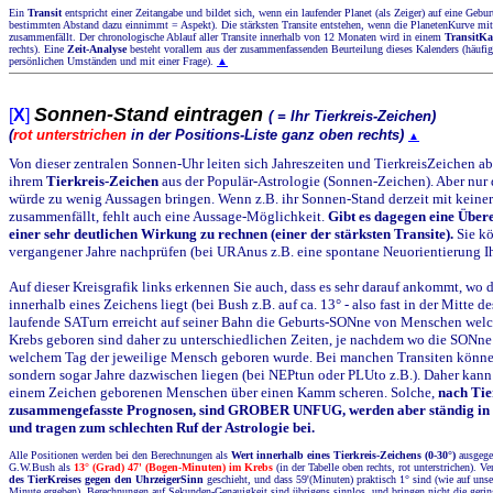
Ein
Transit
entspricht einer Zeitangabe und bildet sich, wenn ein laufender Planet (als Zeiger) auf eine Geburt
bestimmten Abstand dazu einnimmt = Aspekt). Die stärksten Transite entstehen, wenn die PlanetenKurve mit
zusammenfällt. Der chronologische Ablauf aller Transite innerhalb von 12 Monaten wird in einem
TransitK
rechts). Eine
Zeit-Analyse
besteht vorallem aus der zusammenfassenden Beurteilung dieses Kalenders (häu
persönlichen Umständen und mit einer Frage).
▲
Sonnen-Stand eintragen
[
X
]
( = Ihr Tierkreis-Zeichen)
(
rot unterstrichen
in der Positions-Liste ganz oben rechts)
▲
Von dieser zentralen Sonnen-Uhr leiten sich Jahreszeiten und TierkreisZeichen ab
ihrem
Tierkreis-Zeichen
aus der Populär-Astrologie (Sonnen-Zeichen). Aber nur
würde zu wenig Aussagen bringen. Wenn z.B. ihr Sonnen-Stand derzeit mit keiner
zusammenfällt, fehlt auch eine Aussage-Möglichkeit.
Gibt es dagegen eine Übere
einer sehr deutlichen Wirkung zu rechnen (einer der stärksten Transite).
Sie k
vergangener Jahre nachprüfen (bei URAnus z.B. eine spontane Neuorientierung Ih
Auf dieser Kreisgrafik links erkennen Sie auch, dass es sehr darauf ankommt, wo
innerhalb eines Zeichens liegt (bei Bush z.B. auf ca. 13° - also fast in der Mitte d
laufende SATurn erreicht auf seiner Bahn die Geburts-SONne von Menschen welc
Krebs geboren sind daher zu unterschiedlichen Zeiten, je nachdem wo die SONne 
welchem Tag der jeweilige Mensch geboren wurde. Bei manchen Transiten könne
sondern sogar Jahre dazwischen liegen (bei NEPtun oder PLUto z.B.). Daher kann 
einem Zeichen geborenen Menschen über einen Kamm scheren. Solche,
nach Tie
zusammengefasste Prognosen, sind GROBER UNFUG, werden aber ständig in 
und tragen zum schlechten Ruf der Astrologie bei.
Alle Positionen werden bei den Berechnungen als
Wert innerhalb eines Tierkreis-Zeichens (0-30°)
ausgege
G.W.Bush als
13° (Grad) 47' (Bogen-Minuten) im Krebs
(in der Tabelle oben rechts, rot unterstrichen). V
des TierKreises gegen den UhrzeigerSinn
geschieht, und dass 59'(Minuten) praktisch 1° sind (wie auf un
Minute ergeben). Berechnungen auf Sekunden-Genauigkeit sind übrigens sinnlos, und bringen nicht die gerin